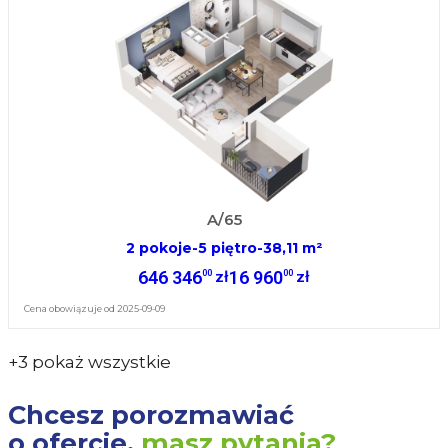
A/65
2 pokoje
-
5 piętro
-
38,11 m²
646 346
16 960
00
00
zł
zł
Cena obowiązuje od 2025-09-09
+3 pokaż wszystkie
Chcesz porozmawiać
o ofercie,
masz pytania?