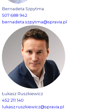
Bernadeta Szpytma
507 688 942
bernadeta.szpytma@spravia.pl
Łukasz Ruszkiewicz
452 211 140
lukasz.ruszkiewicz@spravia.pl