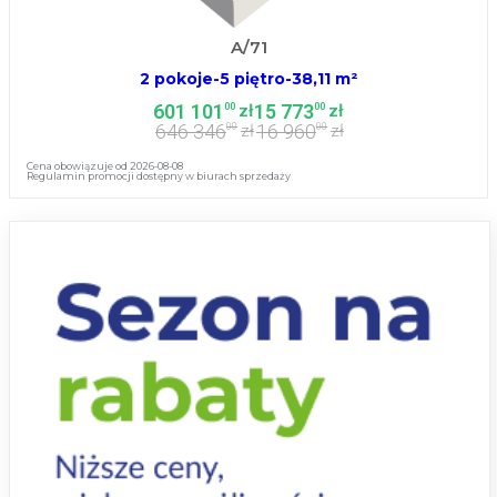
A/71
2 pokoje
-
5 piętro
-
38,11 m²
601 101
15 773
00
00
zł
zł
646 346
16 960
00
00
zł
zł
Cena obowiązuje od 2026-08-08
Regulamin promocji dostępny w biurach sprzedaży