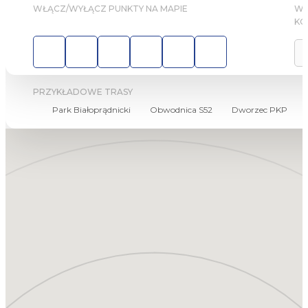
WŁĄCZ/WYŁĄCZ PUNKTY NA MAPIE
WY
KO
PRZYKŁADOWE TRASY
Park Białoprądnicki
Obwodnica S52
Dworzec PKP