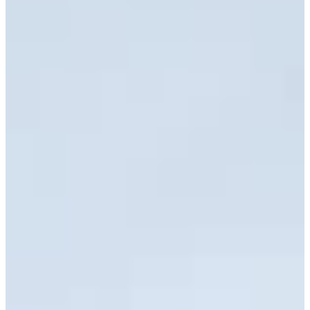
plików cookie w każdej chwili za pośrednictwem panelu
poziomu
Polityki prywatności – pliki cookie
.
Możesz również dostosować wybory dotyczące plików
wykorzystywanie plików cookie w Serwisie tylko w w
wybranie opcji „Dostosuj wybory”.