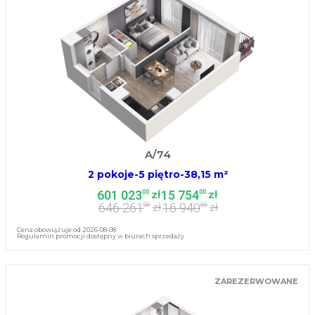
A/74
2 pokoje
-
5 piętro
-
38,15 m²
601 023
15 754
00
00
zł
zł
646 261
16 940
00
00
zł
zł
Cena obowiązuje od 2026-08-08
Regulamin promocji dostępny w biurach sprzedaży
ZAREZERWOWANE