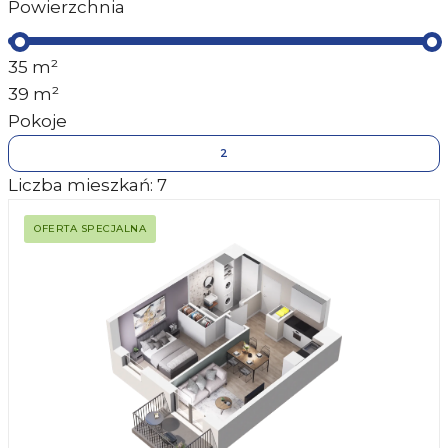
Powierzchnia
35
m²
39
m²
Pokoje
2
Liczba mieszkań:
7
OFERTA SPECJALNA