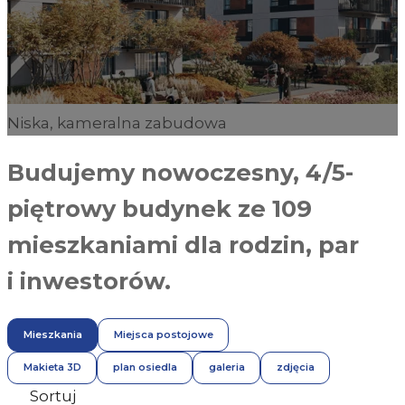
Niska, kameralna zabudowa
Budujemy nowoczesny, 4/5-
piętrowy budynek ze 109
mieszkaniami dla rodzin, par
i inwestorów.
Mieszkania
Miejsca postojowe
Makieta 3D
plan osiedla
galeria
zdjęcia
Sortuj