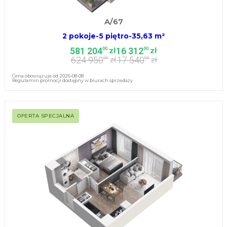
A/67
2 pokoje
-
5 piętro
-
35,63 m²
581 204
16 312
00
00
zł
zł
624 950
17 540
00
00
zł
zł
Cena obowiązuje od 2026-08-08
Regulamin promocji dostępny w biurach sprzedaży
OFERTA SPECJALNA