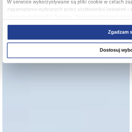
W serwisie wykorzystywane są pliki cookie w celach za
zapamiętania wybranych przez użytkownika ustawień i
poprawy wydajności Serwisu, zbierania informacji o tym
Serwisu, ulepszania Serwisu, dostosowywania działania
tworzenia statystyk użytkowania Serwisu oraz w celach
Zgadzam s
Informacje, w tym dane osobowe, pozyskane w związku 
Dostosuj wyb
przetwarzane są przez Spravia Sp. z o.o. jako usługod
również przetwarzane przez Partnerów Spravia Sp. z o
prawo do dostępu do swoich danych osobowych, ich spr
przetwarzania, wniesienia sprzeciwu wobec przetwarzan
Prezesa Urzędu Ochrony Danych Osobowych. Szczegóło
wykorzystywanych w Serwisie oraz inne informacje dot
Serwisu dostępne są w
Polityce prywatności – pliki c
Wybierając opcję „Zgadzam się” wyrażasz zgodę na 
plików cookie przez Spravia Sp. z o.o. oraz jej Par
Wyrażenie zgody jest dobrowolne. Możesz wycofać zgo