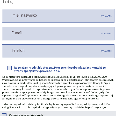
Tobą.
Imię i nazwisko
WYMAGANE
E-mail
WYMAGANE
Telefon
WYMAGANE
Rozważam kredyt hipoteczny. Proszę o niezobowiązujący kontakt ze
strony specjalisty Spravia Sp. z o.o.
Administratorem danych osobowych jest Spravia Sp. z o.o. ul. Skierniewicka 16/20, 01-230
Warszawa. Dane przetwarzane będą w celu prowadzenia działań marketingowych polegających
na oferowaniu produktów i usług spółki Spravia lub spółek z nią powiązanych. Osoby, których
dane dotyczą mogą skorzystać z następujących praw: prawa do żądania dostępu do swoich
danych osobowych oraz do ich sprostowania, usunięcia lub ograniczenia przetwarzania, prawa do
przenoszenia danych, prawa do cofnięcia zgody w dowolnym momencie (cofnięcie zgody nie
wpływa na zgodność z prawem przetwarzania, którego dokonano na podstawie zgody przed jej
cofnięciem) oraz prawa wniesienia skargi do organu nadzorczego.
Więcej informacji
Jeżeli w przyszłości chciałaby Pani/chciałby Pan otrzymywać informacje dotyczące produktów i
usług Spravia Sp. z o.o. lub spółek z nią powiązanych prosimy o udzielenie poniższych zgód:
Zaznacz wszystkie zgody