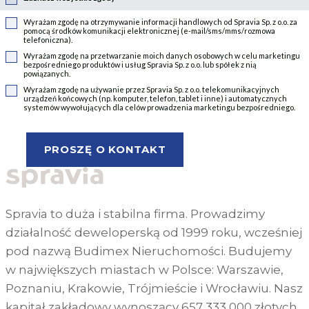
Wyrażam zgodę na otrzymywanie informacji handlowych od Spravia Sp. z o.o. za
pomocą środków komunikacji elektronicznej (e-mail/sms/mms/rozmowa
telefoniczna).
Wyrażam zgodę na przetwarzanie moich danych osobowych w celu marketingu
bezpośredniego produktów i usług Spravia Sp. z o.o. lub spółek z nią
powiązanych.
Wyrażam zgodę na używanie przez Spravia Sp. z o.o. telekomunikacyjnych
urządzeń końcowych (np. komputer, telefon, tablet i inne) i automatycznych
systemów wywołujących dla celów prowadzenia marketingu bezpośredniego.
Spravia to duża i stabilna firma. Prowadzimy
działalność deweloperską od 1999 roku, wcześniej
pod nazwą Budimex Nieruchomości. Budujemy
w największych miastach w Polsce: Warszawie,
Poznaniu, Krakowie, Trójmieście i Wrocławiu. Nasz
kapitał zakładowy wynoszący 657 333 000 złotych