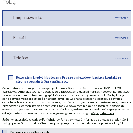
Tobą.
Imię i nazwisko
WYMAGANE
E-mail
WYMAGANE
Telefon
WYMAGANE
Rozważam kredyt hipoteczny. Proszę o niezobowiązujący kontakt ze
strony specjalisty Spravia Sp. z o.o.
Administratorem danych osobowych jest Spravia Sp. z o.o. ul. Skierniewicka 16/20, 01-230
Warszawa. Dane przetwarzane będą w celu prowadzenia działań marketingowych polegających
na oferowaniu produktów i usług spółki Spravia lub spółek z nią powiązanych. Osoby, których
dane dotyczą mogą skorzystać z następujących praw: prawa do żądania dostępu do swoich
danych osobowych oraz do ich sprostowania, usunięcia lub ograniczenia przetwarzania, prawa do
przenoszenia danych, prawa do cofnięcia zgody w dowolnym momencie (cofnięcie zgody nie
wpływa na zgodność z prawem przetwarzania, którego dokonano na podstawie zgody przed jej
cofnięciem) oraz prawa wniesienia skargi do organu nadzorczego.
Więcej informacji
Jeżeli w przyszłości chciałaby Pani/chciałby Pan otrzymywać informacje dotyczące produktów i
usług Spravia Sp. z o.o. lub spółek z nią powiązanych prosimy o udzielenie poniższych zgód:
Zaznacz wszystkie zgody