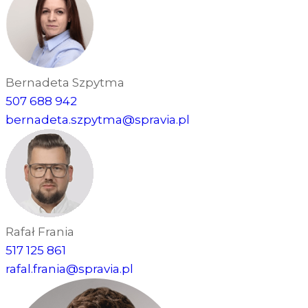
Bernadeta Szpytma
507 688 942
bernadeta.szpytma@spravia.pl
Rafał Frania
517 125 861
rafal.frania@spravia.pl