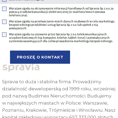
Wyrażam zgodę na otrzymywanie informacji handlowych od Spravia Sp. z o.o. za
pomocą środków komunikacji elektronicznej (e-mail/sms/mms/rozmowa
telefoniczna).
Wyrażam zgodę na przetwarzanie moich danych osobowych w celu marketingu
bezpośredniego produktów i usług Spravia Sp. z o.o. lub spółek z nią
powiązanych.
Wyrażam zgodę na używanie przez Spravia Sp. z o.o. telekomunikacyjnych
urządzeń końcowych (np. komputer, telefon, tablet i inne) i automatycznych
systemów wywołujących dla celów prowadzenia marketingu bezpośredniego.
Spravia to duża i stabilna firma. Prowadzimy
działalność deweloperską od 1999 roku, wcześniej
pod nazwą Budimex Nieruchomości. Budujemy
w największych miastach w Polsce: Warszawie,
Poznaniu, Krakowie, Trójmieście i Wrocławiu. Nasz
kapitał zakładowy wynoszący 657 333 000 złotych