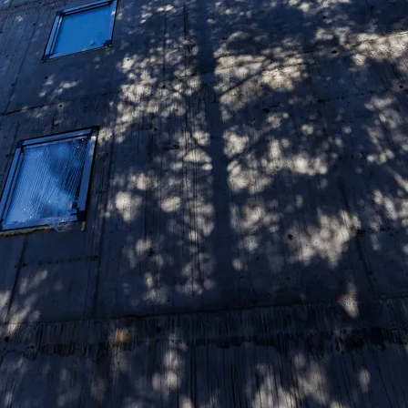
j Partnerów we wskazanych powyżej celach.
Wyrażenie zgody j
any ustawień dotyczących plików cookie w każdej chwili za po
dostępnego z poziomu
Polityki prywatności – pliki cookie
.
 wybory dotyczące plików cookie i udzielić zgody na wyko
ych przez Ciebie celach poprzez wybranie opcji „Dostosuj w