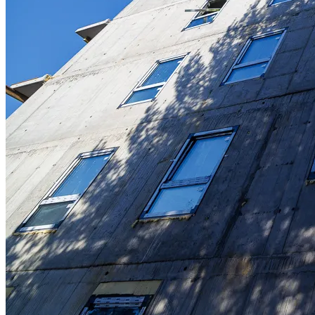
Spravia Sp. z o.o. oraz je
wycofać zgodę i dokonać zmi
„Ustawienia plików cookie” 
Możesz również dostosować
w Serwisie tylko w wybran