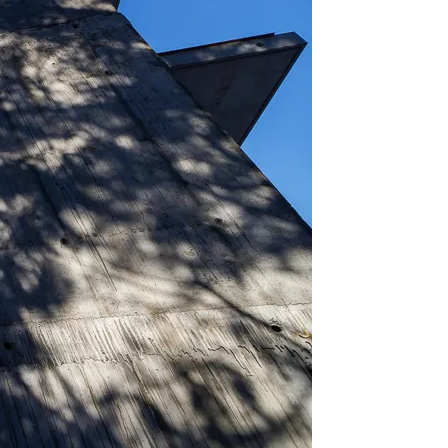
est dobrowolne. Możesz
średnictwem panelu
rzystywanie plików cookie
ybory”.