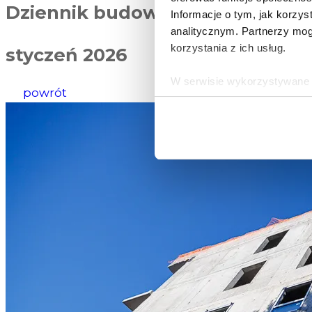
Dziennik budowy
Informacje o tym, jak korzy
analitycznym. Partnerzy mog
korzystania z ich usług.
styczeń 2026
W serwisie wykorzystywane s
powrót
wybranych przez użytkownik
zbierania informacji o tym, 
działania Serwisu do prefer
Informacje, w tym dane oso
przez Spravia Sp. z o.o. ja
Spravia Sp. z o.o. W związ
sprostowania, usunięcia, og
wniesienia skargi do Preze
wykorzystywanych w Serwisi
są w
Polityce prywatności –
Wybierając opcję „Zgadzam