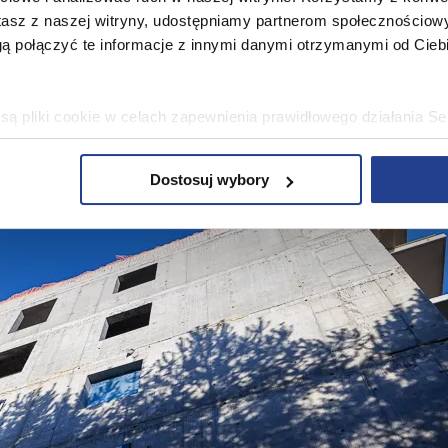
stasz z naszej witryny, udostępniamy partnerom społecznościo
ą połączyć te informacje z innymi danymi otrzymanymi od Cie
ą pliki cookie w celach zapewnienia prawidłowego działania Se
a ustawień i wszelkich wyborów dokonywanych w Serwisie, pop
w jaki sposób użytkownicy korzystają z Serwisu, ulepszania Se
Dostosuj wybory
encji użytkowników, tworzenia statystyk użytkowania Serwisu or
bowe, pozyskane w związku z wykorzystywaniem plików cookie 
ko usługodawcę Serwisu w ww. celach oraz mogą być również pr
ku z powyższym użytkownik ma prawo do dostępu do swoich da
raniczenia przetwarzania, wniesienia sprzeciwu wobec przetwarz
sa Urzędu Ochrony Danych Osobowych. Szczegółowe informacje 
e oraz inne informacje dotyczące prywatności związane z korz
 pliki cookie
.
 się” wyrażasz zgodę na wykorzystywanie w Serwisie wszys