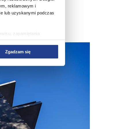
wym, reklamowym i
bie lub uzyskanymi podczas
rwisu, zapamiętania
rawy wydajności Serwisu,
rwisu, dostosowywania
Zgadzam się
az w celach marketingowych.
w Serwisie, przetwarzane są
zetwarzane przez Partnerów
nych osobowych, ich
ania, a także prawo do
o plikach cookie
ystaniem z Serwisu dostępne
tkich plików cookie przez