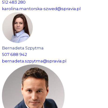
512 483 280
karolina.mantorska-szwed@spravia.pl
Bernadeta Szpytma
507 688 942
bernadeta.szpytma@spravia.pl