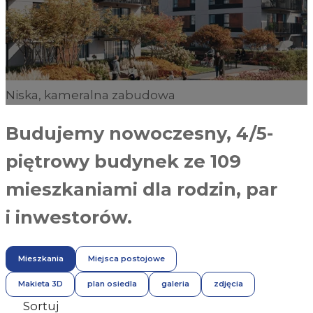
Niska, kameralna zabudowa
Budujemy nowoczesny, 4/5-
piętrowy budynek ze 109
mieszkaniami dla rodzin, par
i inwestorów.
Mieszkania
Miejsca postojowe
Makieta 3D
plan osiedla
galeria
zdjęcia
Sortuj