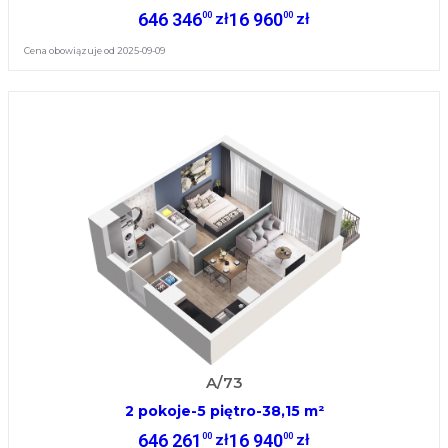
646 346
16 960
00
00
zł
zł
Cena obowiązuje od 2025-09-09
A/73
2 pokoje
-
5 piętro
-
38,15 m²
646 261
16 940
00
00
zł
zł