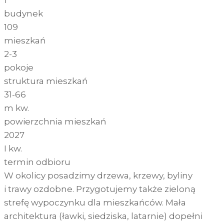
budynek
109
mieszkań
2-3
pokoje
struktura mieszkań
31-66
m kw.
powierzchnia mieszkań
2027
I kw.
termin odbioru
W okolicy posadzimy drzewa, krzewy, byliny
i trawy ozdobne. Przygotujemy także zieloną
strefę wypoczynku dla mieszkańców. Mała
architektura (ławki, siedziska, latarnie) dopełni