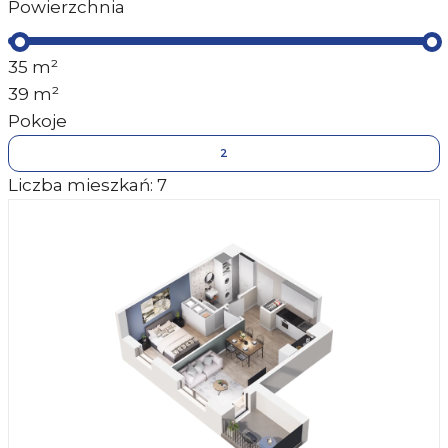
Powierzchnia
35
m²
39
m²
Pokoje
2
Liczba mieszkań:
7