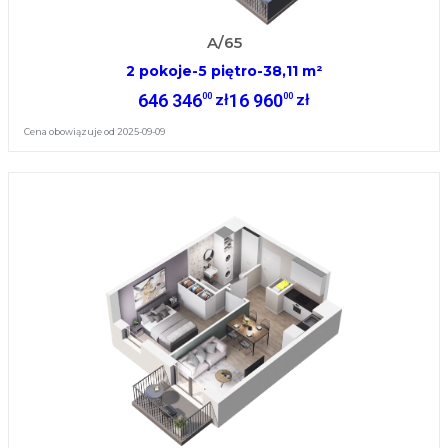
A/65
2 pokoje
-
5 piętro
-
38,11 m²
646 346
16 960
00
00
zł
zł
Cena obowiązuje od 2025-09-09