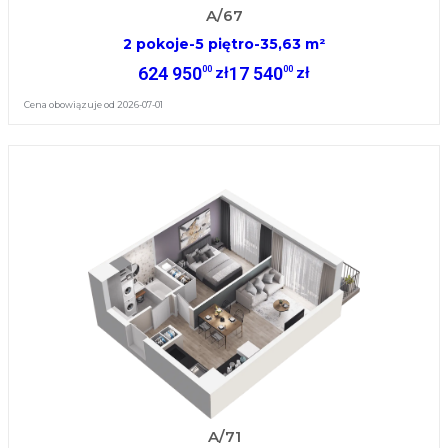
A/67
2 pokoje
-
5 piętro
-
35,63 m²
624 950
17 540
00
00
zł
zł
Cena obowiązuje od 2026-07-01
A/71