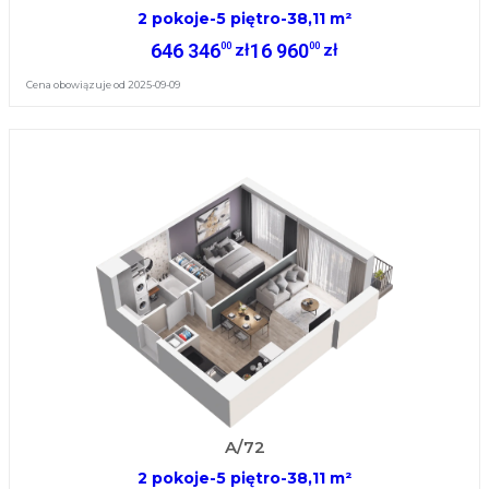
2 pokoje
-
5 piętro
-
38,11 m²
646 346
16 960
00
00
zł
zł
Cena obowiązuje od 2025-09-09
A/72
2 pokoje
-
5 piętro
-
38,11 m²