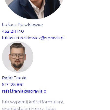
Łukasz Ruszkiewicz
452 211 140
lukasz.ruszkiewicz@spravia.pl
Rafał Frania
517 125 861
rafal.frania@spravia.pl
lub wypełnij krótki formularz,
skontaktujemy się z Tobą