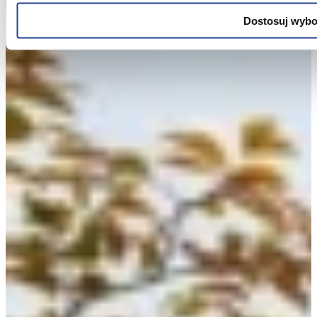
Informacje, w tym dane osobowe, pozyskane w związku z w
Dostosuj wybo
przetwarzane są przez Spravia Sp. z o.o. jako usługodawc
przetwarzane przez Partnerów Spravia Sp. z o.o. W związ
do swoich danych osobowych, ich sprostowania, usunięcia, 
wobec przetwarzania, a także prawo do wniesienia skargi
Szczegółowe informacje o plikach cookie wykorzystywanych
prywatności związane z korzystaniem z Serwisu dostępne 
Wybierając opcję „Zgadzam się” wyrażasz zgodę na wyk
cookie przez Spravia Sp. z o.o. oraz jej Partnerów we w
dobrowolne. Możesz wycofać zgodę i dokonać zmiany ustawi
pośrednictwem panelu „Ustawienia plików cookie” dostępne
Możesz również dostosować wybory dotyczące plików co
plików cookie w Serwisie tylko w wybranych przez Ciebi
wybory”.