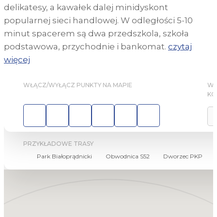
delikatesy, a kawałek dalej minidyskont
popularnej sieci handlowej. W odległości 5-10
minut spacerem są dwa przedszkola, szkoła
podstawowa, przychodnie i bankomat.
czytaj
więcej
WŁĄCZ/WYŁĄCZ PUNKTY NA MAPIE
WY
KO
PRZYKŁADOWE TRASY
Park Białoprądnicki
Obwodnica S52
Dworzec PKP